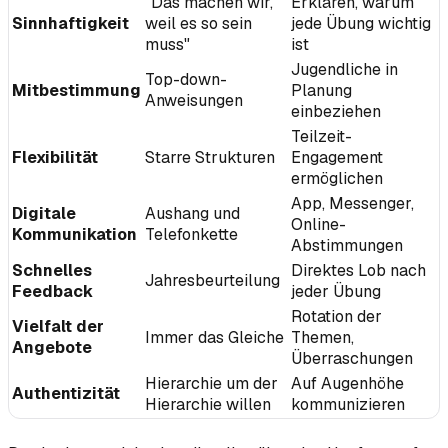
"Das machen wir,
Erklären, warum
Sinnhaftigkeit
weil es so sein
jede Übung wichtig
muss"
ist
Jugendliche in
Top-down-
Mitbestimmung
Planung
Anweisungen
einbeziehen
Teilzeit-
Flexibilität
Starre Strukturen
Engagement
ermöglichen
App, Messenger,
Digitale
Aushang und
Online-
Kommunikation
Telefonkette
Abstimmungen
Schnelles
Direktes Lob nach
Jahresbeurteilung
Feedback
jeder Übung
Rotation der
Vielfalt der
Immer das Gleiche
Themen,
Angebote
Überraschungen
Hierarchie um der
Auf Augenhöhe
Authentizität
Hierarchie willen
kommunizieren