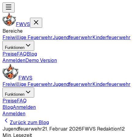
FWVS
Bereiche
Freiwillige Feuerwehr
Jugendfeuerwehr
Kinderfeuerwehr
Funktionen
Preise
FAQ
Blog
Anmelden
Demo Version
FWVS
Freiwillige Feuerwehr
Jugendfeuerwehr
Kinderfeuerwehr
Funktionen
Preise
FAQ
Blog
Anmelden
Anmelden
Zurück zum Blog
Jugendfeuerwehr
21. Februar 2026
FWVS Redaktion
12
Min. Lesezeit