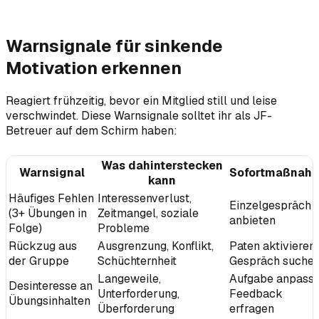
Warnsignale für sinkende
Motivation erkennen
Reagiert frühzeitig, bevor ein Mitglied still und leise
verschwindet. Diese Warnsignale solltet ihr als JF-
Betreuer auf dem Schirm haben:
Was dahinterstecken
Warnsignal
Sofortmaßnah
kann
Häufiges Fehlen
Interessenverlust,
Einzelgespräch
(3+ Übungen in
Zeitmangel, soziale
anbieten
Folge)
Probleme
Rückzug aus
Ausgrenzung, Konflikt,
Paten aktivieren,
der Gruppe
Schüchternheit
Gespräch suche
Langeweile,
Aufgabe anpasse
Desinteresse an
Unterforderung,
Feedback
Übungsinhalten
Überforderung
erfragen