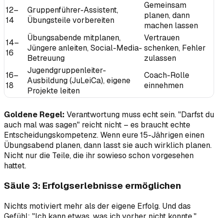
Gemeinsam
12–
Gruppenführer-Assistent,
planen, dann
14
Übungsteile vorbereiten
machen lassen
Übungsabende mitplanen,
Vertrauen
14–
Jüngere anleiten, Social-Media-
schenken, Fehler
16
Betreuung
zulassen
Jugendgruppenleiter-
16–
Coach-Rolle
Ausbildung (JuLeiCa), eigene
18
einnehmen
Projekte leiten
Goldene Regel:
Verantwortung muss echt sein. "Darfst du
auch mal was sagen" reicht nicht – es braucht echte
Entscheidungskompetenz. Wenn eure 15-Jährigen einen
Übungsabend planen, dann lasst sie auch wirklich planen.
Nicht nur die Teile, die ihr sowieso schon vorgesehen
hattet.
Säule 3: Erfolgserlebnisse ermöglichen
Nichts motiviert mehr als der eigene Erfolg. Und das
Gefühl: "Ich kann etwas, was ich vorher nicht konnte."