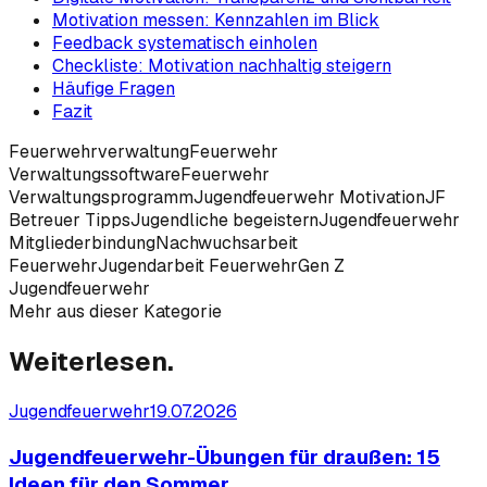
Motivation messen: Kennzahlen im Blick
Feedback systematisch einholen
Checkliste: Motivation nachhaltig steigern
Häufige Fragen
Fazit
Feuerwehrverwaltung
Feuerwehr
Verwaltungssoftware
Feuerwehr
Verwaltungsprogramm
Jugendfeuerwehr Motivation
JF
Betreuer Tipps
Jugendliche begeistern
Jugendfeuerwehr
Mitgliederbindung
Nachwuchsarbeit
Feuerwehr
Jugendarbeit Feuerwehr
Gen Z
Jugendfeuerwehr
Mehr aus dieser Kategorie
Weiterlesen.
Jugendfeuerwehr
19.07.2026
Jugendfeuerwehr-Übungen für draußen: 15
Ideen für den Sommer