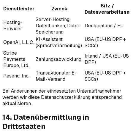
Sitz /
Dienstleister
Zweck
Datenverarbeitung
Server-Hosting,
Hosting-
Datenbanken, Datei-
Deutschland / EU
Provider
Speicherung
KI-Assistent
USA (EU-US DPF +
OpenAI, L.L.C.
(Sprachverarbeitung)
SCCs)
Stripe
Irland / USA (EU-US
Payments
Zahlungsabwicklung
DPF)
Europe, Ltd.
Transaktionaler E-
USA (EU-US DPF +
Resend, Inc.
Mail-Versand
SCCs)
Bei Änderungen der eingesetzten Unterauftragnehmer
werden wir diese Datenschutzerklärung entsprechend
aktualisieren.
14. Datenübermittlung in
Drittstaaten