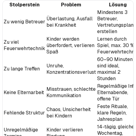
Stolperstein
Problem
Lösung
Mindestens 3
Überlastung, Ausfall
Betreuer,
Zu wenig Betreuer
bei Krankheit
Vertretungsplan
erstellen
Kinder werden
Lernen durch
Zu viel
überfordert, verlieren
Spiel, max. 30 %
Feuerwehrtechnik
Spaß
Feuerwehrtechn
60–90 Minuten
Unruhe,
sind ideal,
Zu lange Treffen
Konzentrationsverlust
maximal 2
Stunden
Regelmäßige Info
Misstrauen, schlechte
Keine Elternarbeit
Elternabende,
Kommunikation
offene Tür
Feste Rituale,
Chaos, Unsicherheit
Fehlende Struktur
klare Regeln,
bei Kindern
Jahresplan
14-tägig, gleiche
Unregelmäßige
Kinder verlieren
Wochentag,