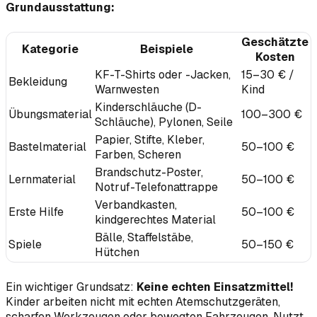
Grundausstattung:
Geschätzte
Kategorie
Beispiele
Kosten
KF-T-Shirts oder -Jacken,
15–30 € /
Bekleidung
Warnwesten
Kind
Kinderschläuche (D-
Übungsmaterial
100–300 €
Schläuche), Pylonen, Seile
Papier, Stifte, Kleber,
Bastelmaterial
50–100 €
Farben, Scheren
Brandschutz-Poster,
Lernmaterial
50–100 €
Notruf-Telefonattrappe
Verbandkasten,
Erste Hilfe
50–100 €
kindgerechtes Material
Bälle, Staffelstäbe,
Spiele
50–150 €
Hütchen
Ein wichtiger Grundsatz:
Keine echten Einsatzmittel!
Kinder arbeiten nicht mit echten Atemschutzgeräten,
scharfen Werkzeugen oder bewegten Fahrzeugen. Nutzt