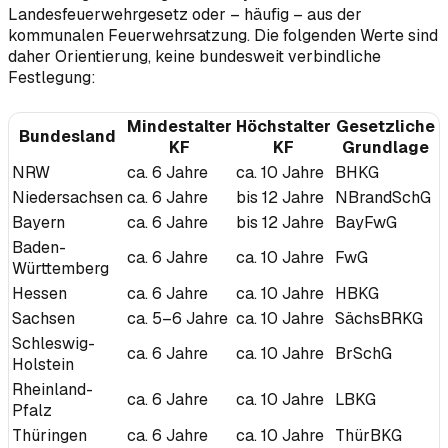
Landesfeuerwehrgesetz oder – häufig – aus der
kommunalen Feuerwehrsatzung. Die folgenden Werte sind
daher Orientierung, keine bundesweit verbindliche
Festlegung:
Mindestalter
Höchstalter
Gesetzliche
Bundesland
KF
KF
Grundlage
NRW
ca. 6 Jahre
ca. 10 Jahre
BHKG
Niedersachsen
ca. 6 Jahre
bis 12 Jahre
NBrandSchG
Bayern
ca. 6 Jahre
bis 12 Jahre
BayFwG
Baden-
ca. 6 Jahre
ca. 10 Jahre
FwG
Württemberg
Hessen
ca. 6 Jahre
ca. 10 Jahre
HBKG
Sachsen
ca. 5–6 Jahre
ca. 10 Jahre
SächsBRKG
Schleswig-
ca. 6 Jahre
ca. 10 Jahre
BrSchG
Holstein
Rheinland-
ca. 6 Jahre
ca. 10 Jahre
LBKG
Pfalz
Thüringen
ca. 6 Jahre
ca. 10 Jahre
ThürBKG