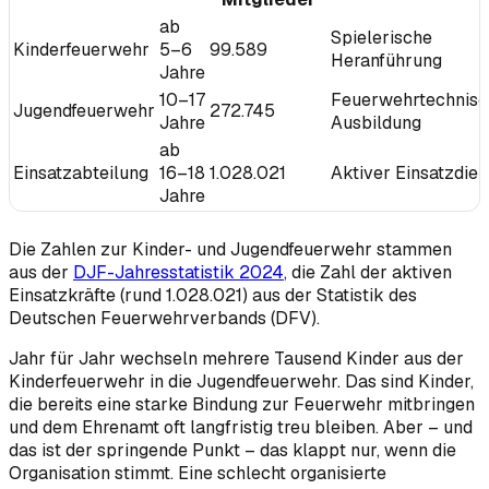
ab
Spielerische
Kinderfeuerwehr
5–6
99.589
Heranführung
Jahre
10–17
Feuerwehrtechnisc
Jugendfeuerwehr
272.745
Jahre
Ausbildung
ab
Einsatzabteilung
16–18
1.028.021
Aktiver Einsatzdien
Jahre
Die Zahlen zur Kinder- und Jugendfeuerwehr stammen
aus der
DJF-Jahresstatistik 2024
, die Zahl der aktiven
Einsatzkräfte (rund 1.028.021) aus der Statistik des
Deutschen Feuerwehrverbands (DFV).
Jahr für Jahr wechseln mehrere Tausend Kinder aus der
Kinderfeuerwehr in die Jugendfeuerwehr. Das sind Kinder,
die bereits eine starke Bindung zur Feuerwehr mitbringen
und dem Ehrenamt oft langfristig treu bleiben. Aber – und
das ist der springende Punkt – das klappt nur, wenn die
Organisation stimmt. Eine schlecht organisierte