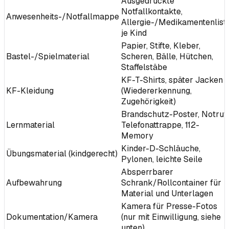
Ausgedruckte
Notfallkontakte,
Anwesenheits-/Notfallmappe
Allergie-/Medikamentenlist
je Kind
Papier, Stifte, Kleber,
Bastel-/Spielmaterial
Scheren, Bälle, Hütchen,
Staffelstäbe
KF-T-Shirts, später Jacken
KF-Kleidung
(Wiedererkennung,
Zugehörigkeit)
Brandschutz-Poster, Notruf
Lernmaterial
Telefonattrappe, 112-
Memory
Kinder-D-Schläuche,
Übungsmaterial (kindgerecht)
Pylonen, leichte Seile
Absperrbarer
Aufbewahrung
Schrank/Rollcontainer für
Material und Unterlagen
Kamera für Presse-Fotos
Dokumentation/Kamera
(nur mit Einwilligung, siehe
unten)