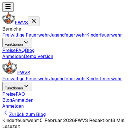
FWVS
Bereiche
Freiwillige Feuerwehr
Jugendfeuerwehr
Kinderfeuerwehr
Funktionen
Preise
FAQ
Blog
Anmelden
Demo Version
FWVS
Freiwillige Feuerwehr
Jugendfeuerwehr
Kinderfeuerwehr
Funktionen
Preise
FAQ
Blog
Anmelden
Anmelden
Zurück zum Blog
Kinderfeuerwehr
15. Februar 2026
FWVS Redaktion
18
Min.
Lesezeit