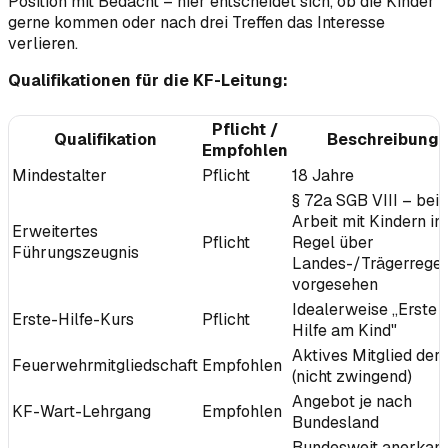
Position mit Bedacht – hier entscheidet sich, ob die Kinder
gerne kommen oder nach drei Treffen das Interesse
verlieren.
Qualifikationen für die KF-Leitung:
Pflicht /
Qualifikation
Beschreibung
Empfohlen
Mindestalter
Pflicht
18 Jahre
§ 72a SGB VIII – bei 
Arbeit mit Kindern in
Erweitertes
Pflicht
Regel über
Führungszeugnis
Landes-/Trägerrege
vorgesehen
Idealerweise „Erste
Erste-Hilfe-Kurs
Pflicht
Hilfe am Kind"
Aktives Mitglied der
Feuerwehrmitgliedschaft
Empfohlen
(nicht zwingend)
Angebot je nach
KF-Wart-Lehrgang
Empfohlen
Bundesland
Bundesweit anerkan