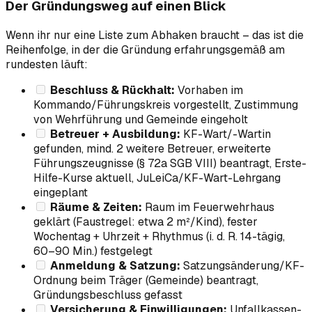
Der Gründungsweg auf einen Blick
Wenn ihr nur eine Liste zum Abhaken braucht – das ist die
Reihenfolge, in der die Gründung erfahrungsgemäß am
rundesten läuft:
Beschluss & Rückhalt:
Vorhaben im
Kommando/Führungskreis vorgestellt, Zustimmung
von Wehrführung und Gemeinde eingeholt
Betreuer + Ausbildung:
KF-Wart/-Wartin
gefunden, mind. 2 weitere Betreuer, erweiterte
Führungszeugnisse (§ 72a SGB VIII) beantragt, Erste-
Hilfe-Kurse aktuell, JuLeiCa/KF-Wart-Lehrgang
eingeplant
Räume & Zeiten:
Raum im Feuerwehrhaus
geklärt (Faustregel: etwa 2 m²/Kind), fester
Wochentag + Uhrzeit + Rhythmus (i. d. R. 14-tägig,
60–90 Min.) festgelegt
Anmeldung & Satzung:
Satzungsänderung/KF-
Ordnung beim Träger (Gemeinde) beantragt,
Gründungsbeschluss gefasst
Versicherung & Einwilligungen:
Unfallkassen-