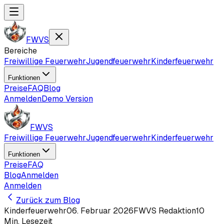
FWVS
Bereiche
Freiwillige Feuerwehr
Jugendfeuerwehr
Kinderfeuerwehr
Funktionen
Preise
FAQ
Blog
Anmelden
Demo Version
FWVS
Freiwillige Feuerwehr
Jugendfeuerwehr
Kinderfeuerwehr
Funktionen
Preise
FAQ
Blog
Anmelden
Anmelden
Zurück zum Blog
Kinderfeuerwehr
06. Februar 2026
FWVS Redaktion
10
Min. Lesezeit