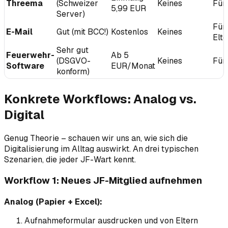
Threema
(Schweizer
Keines
Für
5,99 EUR
Server)
Für
E-Mail
Gut (mit BCC!)
Kostenlos
Keines
Elt
Sehr gut
Feuerwehr-
Ab 5
(DSGVO-
Keines
Für 
Software
EUR/Monat
konform)
Konkrete Workflows: Analog vs.
Digital
Genug Theorie – schauen wir uns an, wie sich die
Digitalisierung im Alltag auswirkt. An drei typischen
Szenarien, die jeder JF-Wart kennt.
Workflow 1: Neues JF-Mitglied aufnehmen
Analog (Papier + Excel):
Aufnahmeformular ausdrucken und von Eltern