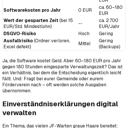
EUR
ca. 60–180
Softwarekosten pro Jahr
0 EUR
EUR
Wert der gesparten Zeit
(bei 15
ca. 2.700
--
EUR/Std. Mindestlohn)
EUR/Jahr
DSGVO-Risiko
Hoch
Gering
Ausfallrisiko
(Ordner verloren,
Gering
Mittel
Excel defekt)
(Backups)
Ja, die Software kostet Geld. Aber 60–180 EUR pro Jahr
gegen 180 Stunden eingesparte Verwaltungszeit? Das ist
ein Verhältnis, bei dem die Entscheidung eigentlich leicht
fällt. Und: Fragt bei eurer Gemeinde oder eurem
Förderverein nach – oft werden solche Ausgaben
übernommen.
Einverständniserklärungen digital
verwalten
Ein Thema, das vielen JF-Warten graue Haare bereitet: