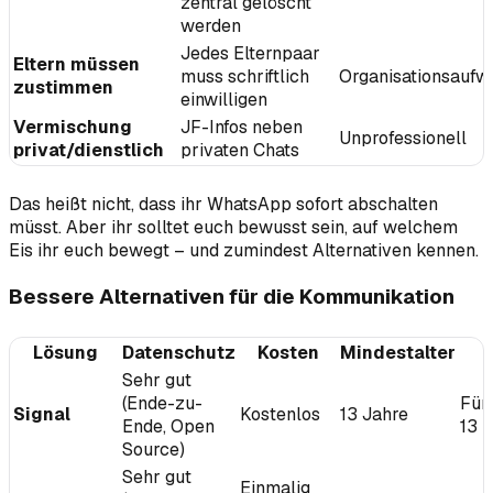
zentral gelöscht
werden
Jedes Elternpaar
Eltern müssen
muss schriftlich
Organisationsaufw
zustimmen
einwilligen
Vermischung
JF-Infos neben
Unprofessionell
privat/dienstlich
privaten Chats
Das heißt nicht, dass ihr WhatsApp sofort abschalten
müsst. Aber ihr solltet euch bewusst sein, auf welchem
Eis ihr euch bewegt – und zumindest Alternativen kennen.
Bessere Alternativen für die Kommunikation
Lösung
Datenschutz
Kosten
Mindestalter
Sehr gut
(Ende-zu-
Für
Signal
Kostenlos
13 Jahre
Ende, Open
13
Source)
Sehr gut
Einmalig