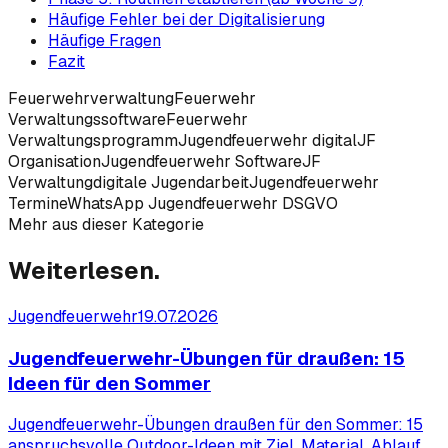
Häufige Fehler bei der Digitalisierung
Häufige Fragen
Fazit
Feuerwehrverwaltung
Feuerwehr
Verwaltungssoftware
Feuerwehr
Verwaltungsprogramm
Jugendfeuerwehr digital
JF
Organisation
Jugendfeuerwehr Software
JF
Verwaltung
digitale Jugendarbeit
Jugendfeuerwehr
Termine
WhatsApp Jugendfeuerwehr DSGVO
Mehr aus dieser Kategorie
Weiterlesen.
Jugendfeuerwehr
19.07.2026
Jugendfeuerwehr-Übungen für draußen: 15
Ideen für den Sommer
Jugendfeuerwehr-Übungen draußen für den Sommer: 15
anspruchsvolle Outdoor-Ideen mit Ziel, Material, Ablauf