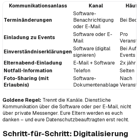
Kommunikationsanlass
Kanal
Häufi
Software-
Terminänderungen
Benachrichtigung
Bei Bed
oder E-Mail
Software oder E-
Pro
Einladung zu Events
Mail
Veranst
Software (digital
Bei Auf
Einverständniserklärungen
signieren)
Events
Elternabend-Einladung
E-Mail + Software
2x jährl
Notfall-Information
Telefon
Selten
Foto-Sharing (mit
Software-
Nach
Erlaubnis)
Dokumentenablage
Veranst
Goldene Regel:
Trennt die Kanäle. Dienstliche
Kommunikation über die Software oder per E-Mail, nicht
über private Messenger. Eure Eltern werden es euch
danken – und eure Datenschutzbeauftragten erst recht.
Schritt-für-Schritt: Digitalisierung