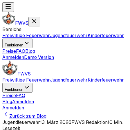
FWVS
Bereiche
Freiwillige Feuerwehr
Jugendfeuerwehr
Kinderfeuerwehr
Funktionen
Preise
FAQ
Blog
Anmelden
Demo Version
FWVS
Freiwillige Feuerwehr
Jugendfeuerwehr
Kinderfeuerwehr
Funktionen
Preise
FAQ
Blog
Anmelden
Anmelden
Zurück zum Blog
Jugendfeuerwehr
13. März 2026
FWVS Redaktion
10
Min.
Lesezeit