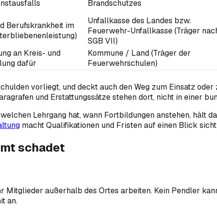
nstausfalls
Brandschutzes
Unfallkasse des Landes bzw.
nd Berufskrankheit im
Feuerwehr-Unfallkasse (Träger nac
nterbliebenenleistung)
SGB VII)
ung an Kreis- und
Kommune / Land (Träger der
lung dafür
Feuerwehrschulen)
schulden vorliegt, und deckt auch den Weg zum Einsatz oder z
agrafen und Erstattungssätze stehen dort, nicht in einer bun
elchen Lehrgang hat, wann Fortbildungen anstehen, hält das 
ltung
macht Qualifikationen und Fristen auf einen Blick sicht
amt schadet
hr Mitglieder außerhalb des Ortes arbeiten. Kein Pendler kan
t an.