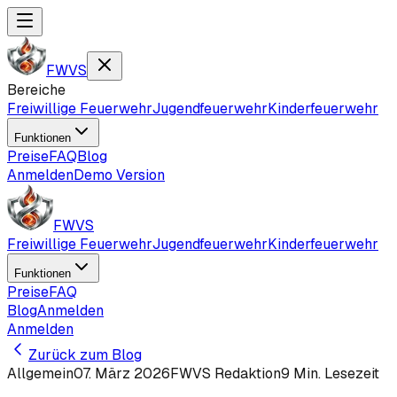
FWVS
Bereiche
Freiwillige Feuerwehr
Jugendfeuerwehr
Kinderfeuerwehr
Funktionen
Preise
FAQ
Blog
Anmelden
Demo Version
FWVS
Freiwillige Feuerwehr
Jugendfeuerwehr
Kinderfeuerwehr
Funktionen
Preise
FAQ
Blog
Anmelden
Anmelden
Zurück zum Blog
Allgemein
07. März 2026
FWVS Redaktion
9
Min. Lesezeit