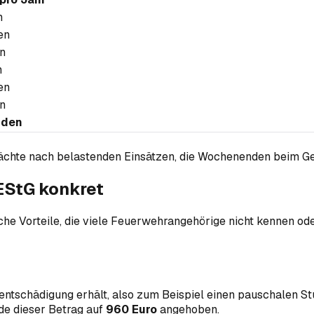
n
en
n
n
en
n
nden
Nächte nach belastenden Einsätzen, die Wochenenden beim Ge
 EStG konkret
che Vorteile, die viele Feuerwehrangehörige nicht kennen od
sentschädigung erhält, also zum Beispiel einen pauschalen 
e dieser Betrag auf
960 Euro
angehoben.