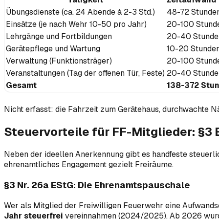
Übungsdienste (ca. 24 Abende à 2-3 Std.)
48-72 Stunde
Einsätze (je nach Wehr 10-50 pro Jahr)
20-100 Stund
Lehrgänge und Fortbildungen
20-40 Stunde
Gerätepflege und Wartung
10-20 Stunde
Verwaltung (Funktionsträger)
20-100 Stund
Veranstaltungen (Tag der offenen Tür, Feste)
20-40 Stunde
Gesamt
138-372 Stu
Nicht erfasst: die Fahrzeit zum Gerätehaus, durchwachte 
Steuervorteile für FF-Mitglieder: §3
Neben der ideellen Anerkennung gibt es handfeste steuerli
ehrenamtliches Engagement gezielt Freiräume.
§3 Nr. 26a EStG: Die Ehrenamtspauschale
Wer als Mitglied der Freiwilligen Feuerwehr eine Aufwand
Jahr steuerfrei
vereinnahmen (2024/2025). Ab 2026 wurd