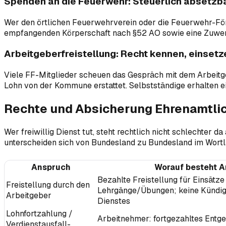
Spenden an die Feuerwehr: Steuerlich absetzb
Wer den örtlichen Feuerwehrverein oder die Feuerwehr-Förd
empfangenden Körperschaft nach §52 AO sowie eine Zuwend
Arbeitgeberfreistellung: Recht kennen, einsetz
Viele FF-Mitglieder scheuen das Gespräch mit dem Arbeitgeb
Lohn von der Kommune erstattet. Selbstständige erhalten e
Rechte und Absicherung Ehrenamtlich
Wer freiwillig Dienst tut, steht rechtlich nicht schlechter 
unterscheiden sich von Bundesland zu Bundesland im Wortlau
Anspruch
Worauf besteht 
Bezahlte Freistellung für Einsätz
Freistellung durch den
Lehrgänge/Übungen; keine Kündi
Arbeitgeber
Dienstes
Lohnfortzahlung /
Arbeitnehmer: fortgezahltes Entgel
Verdienstausfall-