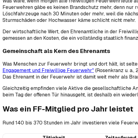
Was wäre, wenn morgen alle freiwilligen Feuerwehrleute auf
Feuerwehren gäbe es keinen Brandschutz mehr, denn nur run
Löschfahrzeuge nach 30 Minuten oder mehr, weil die nächste
Sturmschäden oder Hochwasser käme schlicht nicht mehr.
Der wirtschaftliche Wert, den Ehrenamtliche in der Freiwilli
gemessen an den Kosten, die ein vollständig staatlich fina
Gemeinschaft als Kern des Ehrenamts
Was Menschen zur Feuerwehr bringt und dort hält, ist selt
Engagement und Freiwillige Feuerwehr"
(Rosenkranz u. a., 
Das Ehrenamt in der Feuerwehr ist damit weit mehr als Bran
Gleichzeitig empfinden viele Aktive die gesellschaftliche An
beim Tag der offenen Tür hinausgeht, ist deshalb ein wied
Was ein FF-Mitglied pro Jahr leistet
Rund 140 bis 370 Stunden im Jahr investieren viele Feuerw
Tätigkeit
Zeitaufwand 