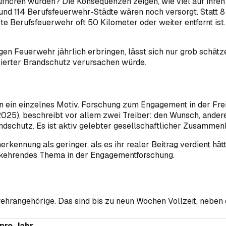
hören würden? Die Konsequenzen zeigen, wie viel auf ihren S
d 114 Berufsfeuerwehr-Städte wären noch versorgt. Statt 8 
 Berufsfeuerwehr oft 50 Kilometer oder weiter entfernt ist. 
gen Feuerwehr jährlich erbringen, lässt sich nur grob schätze
nzierter Brandschutz verursachen würde.
en ein einzelnes Motiv. Forschung zum Engagement in der Fre
2025), beschreibt vor allem zwei Treiber: den Wunsch, ander
dschutz. Es ist aktiv gelebter gesellschaftlicher Zusammenh
erkennung als geringer, als es ihr realer Beitrag verdient hä
erkehrendes Thema in der Engagementforschung.
ehrangehörige. Das sind bis zu neun Wochen Vollzeit, neben
pro Jahr