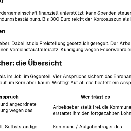
ar
ergemeinschaft finanziell unterstützt, kann Spenden steuer
ungsbestätigung. Bis 300 Euro reicht der Kontoauszug als
en
er. Dabei ist die Freistellung gesetzlich geregelt. Der Arb
inen Verdienstausfallersatz. Kündigung wegen Feuerwehrdiens
er: die Übersicht
da als im Job, im Gegenteil. Vier Ansprüche sichern das Ehren
t, im Kern aber kaum. Wichtig: Auf all das besteht ein Anspr
Anspruch
Wer trägt es
e und angeordnete
Arbeitgeber stellt frei, die Kommun
gung wegen des
erstattet ihm den fortgezahlten Loh
t. Selbstständige:
Kommune / Aufgabenträger des