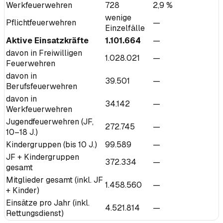
Werkfeuerwehren
728
2,9 %
wenige
Pflichtfeuerwehren
—
Einzelfälle
Aktive Einsatzkräfte
1.101.664
—
davon in Freiwilligen
1.028.021
—
Feuerwehren
davon in
39.501
—
Berufsfeuerwehren
davon in
34.142
—
Werkfeuerwehren
Jugendfeuerwehren (JF,
272.745
—
10–18 J.)
Kindergruppen (bis 10 J.)
99.589
—
JF + Kindergruppen
372.334
—
gesamt
Mitglieder gesamt (inkl. JF
1.458.560
—
+ Kinder)
Einsätze pro Jahr (inkl.
4.521.814
—
Rettungsdienst)