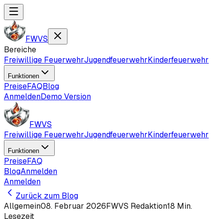
FWVS
Bereiche
Freiwillige Feuerwehr
Jugendfeuerwehr
Kinderfeuerwehr
Funktionen
Preise
FAQ
Blog
Anmelden
Demo Version
FWVS
Freiwillige Feuerwehr
Jugendfeuerwehr
Kinderfeuerwehr
Funktionen
Preise
FAQ
Blog
Anmelden
Anmelden
Zurück zum Blog
Allgemein
08. Februar 2026
FWVS Redaktion
18
Min.
Lesezeit