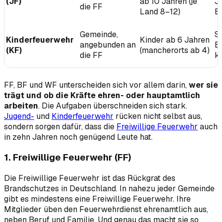
(JF)
ab 10 Jahren (je
J
die FF
Land 8–12)
E
Gemeinde,
S
Kinderfeuerwehr
Kinder ab 6 Jahren
angebunden an
B
(KF)
(mancherorts ab 4)
die FF
ke
FF, BF und WF unterscheiden sich vor allem darin,
wer sie
trägt und ob die Kräfte ehren- oder hauptamtlich
arbeiten
. Die Aufgaben überschneiden sich stark.
Jugend-
und
Kinderfeuerwehr
rücken nicht selbst aus,
sondern sorgen dafür, dass die
Freiwillige Feuerwehr
auch
in zehn Jahren noch genügend Leute hat.
1. Freiwillige Feuerwehr (FF)
Die Freiwillige Feuerwehr ist das Rückgrat des
Brandschutzes in Deutschland. In nahezu jeder Gemeinde
gibt es mindestens eine Freiwillige Feuerwehr. Ihre
Mitglieder üben den Feuerwehrdienst ehrenamtlich aus,
neben Beruf und Familie. Und genau das macht sie so