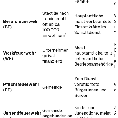
Familie
G
Stadt (je nach
Hauptamtliche,
W
Landesrecht,
Berufsfeuerwehr
meist verbeamtete
S
oft ab ca.
(BF)
Einsatzkräfte im
un
100.000
Schichtdienst
11
Einwohnern)
B
Meist
Unternehmen
B
Werkfeuerwehr
hauptamtliche, teils
(privat
b
(WF)
nebenamtliche
finanziert)
(
Betriebsangehörige
In
Zum Dienst
Pflichtfeuerwehr
verpflichtete
G
Gemeinde
(PF)
Bürgerinnen und
d
Bürger
Kinder und
A
Gemeinde,
Jugendfeuerwehr
Jugendliche, meist
A
angebunden an