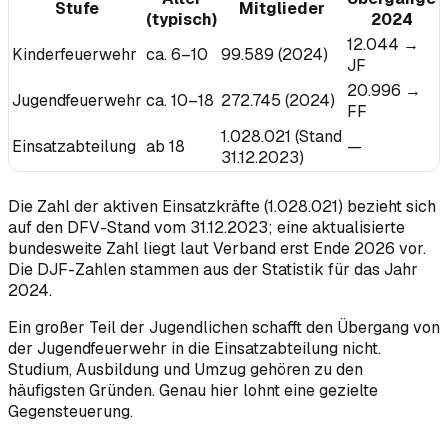
Stufe
Mitglieder
(typisch)
2024
12.044 →
Kinderfeuerwehr
ca. 6–10
99.589 (2024)
JF
20.996 →
Jugendfeuerwehr
ca. 10–18
272.745 (2024)
FF
1.028.021 (Stand
Einsatzabteilung
ab 18
—
31.12.2023)
Die Zahl der aktiven Einsatzkräfte (1.028.021) bezieht sich
auf den DFV-Stand vom 31.12.2023; eine aktualisierte
bundesweite Zahl liegt laut Verband erst Ende 2026 vor.
Die DJF-Zahlen stammen aus der Statistik für das Jahr
2024.
Ein großer Teil der Jugendlichen schafft den Übergang von
der Jugendfeuerwehr in die Einsatzabteilung nicht.
Studium, Ausbildung und Umzug gehören zu den
häufigsten Gründen. Genau hier lohnt eine gezielte
Gegensteuerung.