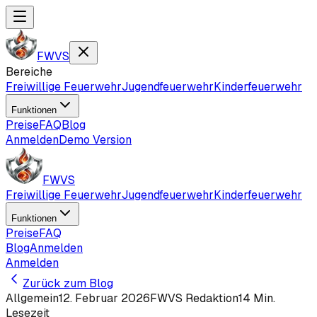
FWVS
Bereiche
Freiwillige Feuerwehr
Jugendfeuerwehr
Kinderfeuerwehr
Funktionen
Preise
FAQ
Blog
Anmelden
Demo Version
FWVS
Freiwillige Feuerwehr
Jugendfeuerwehr
Kinderfeuerwehr
Funktionen
Preise
FAQ
Blog
Anmelden
Anmelden
Zurück zum Blog
Allgemein
12. Februar 2026
FWVS Redaktion
14
Min.
Lesezeit