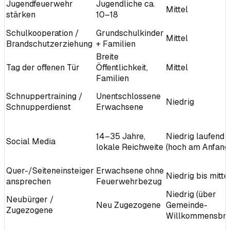
Jugendfeuerwehr
Jugendliche ca.
Mittel
stärken
10–18
Schulkooperation /
Grundschulkinder
Mittel
Brandschutzerziehung
+ Familien
Breite
Tag der offenen Tür
Öffentlichkeit,
Mittel
Familien
Schnuppertraining /
Unentschlossene
Niedrig
Schnupperdienst
Erwachsene
14–35 Jahre,
Niedrig laufend
Social Media
lokale Reichweite
(hoch am Anfang
Quer-/Seiteneinsteiger
Erwachsene ohne
Niedrig bis mitte
ansprechen
Feuerwehrbezug
Niedrig (über
Neubürger /
Neu Zugezogene
Gemeinde-
Zugezogene
Willkommensbri