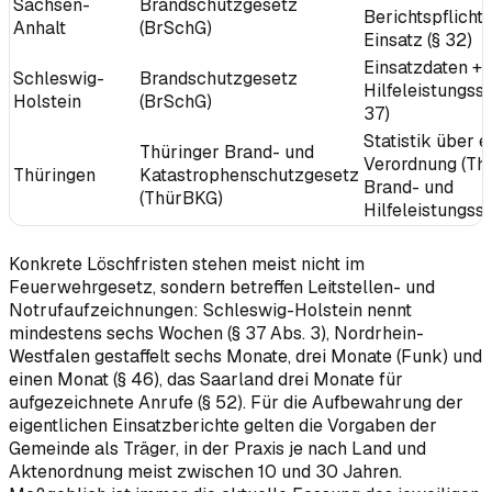
Sachsen-
Brandschutzgesetz
Berichtspflicht
Anhalt
(BrSchG)
Einsatz (§ 32)
Einsatzdaten +
Schleswig-
Brandschutzgesetz
Hilfeleistungssta
Holstein
(BrSchG)
37)
Statistik über 
Thüringer Brand- und
Verordnung (Th
Thüringen
Katastrophenschutzgesetz
Brand- und
(ThürBKG)
Hilfeleistungsst
Konkrete Löschfristen stehen meist nicht im
Feuerwehrgesetz, sondern betreffen Leitstellen- und
Notrufaufzeichnungen: Schleswig-Holstein nennt
mindestens sechs Wochen (§ 37 Abs. 3), Nordrhein-
Westfalen gestaffelt sechs Monate, drei Monate (Funk) und
einen Monat (§ 46), das Saarland drei Monate für
aufgezeichnete Anrufe (§ 52). Für die Aufbewahrung der
eigentlichen Einsatzberichte gelten die Vorgaben der
Gemeinde als Träger, in der Praxis je nach Land und
Aktenordnung meist zwischen 10 und 30 Jahren.