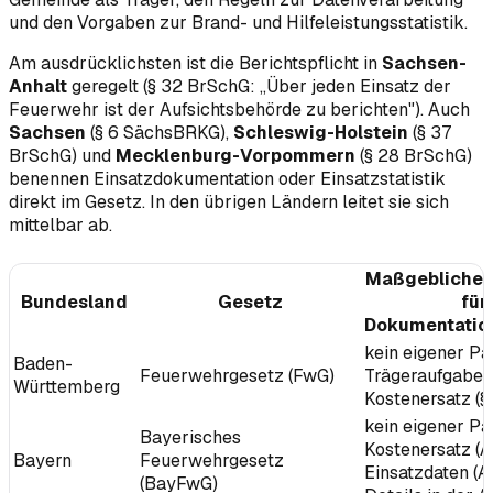
und den Vorgaben zur Brand- und Hilfeleistungsstatistik.
Am ausdrücklichsten ist die Berichtspflicht in
Sachsen-
Anhalt
geregelt (§ 32 BrSchG: „Über jeden Einsatz der
Feuerwehr ist der Aufsichtsbehörde zu berichten"). Auch
Sachsen
(§ 6 SächsBRKG),
Schleswig-Holstein
(§ 37
BrSchG) und
Mecklenburg-Vorpommern
(§ 28 BrSchG)
benennen Einsatzdokumentation oder Einsatzstatistik
direkt im Gesetz. In den übrigen Ländern leitet sie sich
mittelbar ab.
Maßgebliche 
Bundesland
Gesetz
für
Dokumentation
kein eigener Pa
Baden-
Feuerwehrgesetz (FwG)
Trägeraufgabe (§
Württemberg
Kostenersatz (§
kein eigener Pa
Bayerisches
Kostenersatz (Ar
Bayern
Feuerwehrgesetz
Einsatzdaten (Ar
(BayFwG)