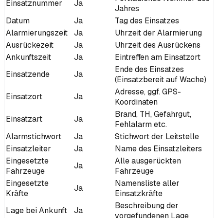
Einsatznummer
Ja
Jahres
Datum
Ja
Tag des Einsatzes
Alarmierungszeit
Ja
Uhrzeit der Alarmierung
Ausrückezeit
Ja
Uhrzeit des Ausrückens
Ankunftszeit
Ja
Eintreffen am Einsatzort
Ende des Einsatzes
Einsatzende
Ja
(Einsatzbereit auf Wache)
Adresse, ggf. GPS-
Einsatzort
Ja
Koordinaten
Brand, TH, Gefahrgut,
Einsatzart
Ja
Fehlalarm etc.
Alarmstichwort
Ja
Stichwort der Leitstelle
Einsatzleiter
Ja
Name des Einsatzleiters
Eingesetzte
Alle ausgerückten
Ja
Fahrzeuge
Fahrzeuge
Eingesetzte
Namensliste aller
Ja
Kräfte
Einsatzkräfte
Beschreibung der
Lage bei Ankunft
Ja
vorgefundenen Lage