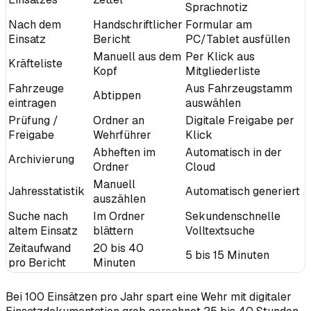
Sprachnotiz
Nach dem
Handschriftlicher
Formular am
Einsatz
Bericht
PC/Tablet ausfüllen
Manuell aus dem
Per Klick aus
Kräfteliste
Kopf
Mitgliederliste
Fahrzeuge
Aus Fahrzeugstamm
Abtippen
eintragen
auswählen
Prüfung /
Ordner an
Digitale Freigabe per
Freigabe
Wehrführer
Klick
Abheften im
Automatisch in der
Archivierung
Ordner
Cloud
Manuell
Jahresstatistik
Automatisch generiert
auszählen
Suche nach
Im Ordner
Sekundenschnelle
altem Einsatz
blättern
Volltextsuche
Zeitaufwand
20 bis 40
5 bis 15 Minuten
pro Bericht
Minuten
Bei 100 Einsätzen pro Jahr spart eine Wehr mit digitaler