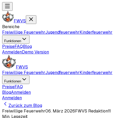
FWVS
Bereiche
Freiwillige Feuerwehr
Jugendfeuerwehr
Kinderfeuerwehr
Funktionen
Preise
FAQ
Blog
Anmelden
Demo Version
FWVS
Freiwillige Feuerwehr
Jugendfeuerwehr
Kinderfeuerwehr
Funktionen
Preise
FAQ
Blog
Anmelden
Anmelden
Zurück zum Blog
Freiwillige Feuerwehr
06. März 2026
FWVS Redaktion
11
Min. Lesezeit