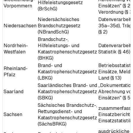
Hilfeleistungsgesetz
Vorpommern
Einsätzen" (§ 28)
(BrSchG)
Verordnung (§ 3
Niedersächsisches
Datenverarbeitu
Niedersachsen
Brandschutzgesetz
35a–35d), Träg
(NBrandSchG)
(§ 2)
Brandschutz-,
Nordrhein-
Hilfeleistungs- und
Datenverarbeit
Westfalen
Katastrophenschutzgesetz
Statistik (§ 46)
(BHKG)
Brand- und
Betriebsstatisti
Rheinland-
Katastrophenschutzgesetz
Einsätze, Meld
Pfalz
(LBKG)
Land (§ 13)
Saarländisches Brand- und
„Dokumentation
Saarland
Katastrophenschutzgesetz
Abrechnung vo
(SBKG)
Einsätzen" (§ 52
Sächsisches Brandschutz-,
zusammenfass
Rettungsdienst- und
Sachsen
Einsatzberichte
Katastrophenschutzgesetz
Einsatzstatistik 
(SächsBRKG)
ausdrückliche