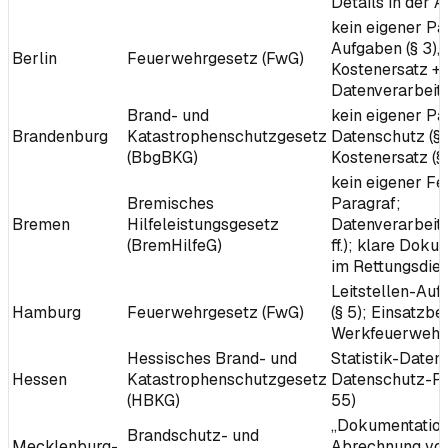
Details in der
kein eigener Pa
Aufgaben (§ 3),
Berlin
Feuerwehrgesetz (FwG)
Kostenersatz +
Datenverarbeitu
Brand- und
kein eigener Pa
Brandenburg
Katastrophenschutzgesetz
Datenschutz (§ 1
(BbgBKG)
Kostenersatz (§
kein eigener F
Bremisches
Paragraf;
Bremen
Hilfeleistungsgesetz
Datenverarbeitu
(BremHilfeG)
ff.); klare Doku-
im Rettungsdie
Leitstellen-Auf
Hamburg
Feuerwehrgesetz (FwG)
(§ 5); Einsatzbe
Werkfeuerwehre
Hessisches Brand- und
Statistik-Daten
Hessen
Katastrophenschutzgesetz
Datenschutz-Pa
(HBKG)
55)
„Dokumentation
Brandschutz- und
Mecklenburg-
Abrechnung vo