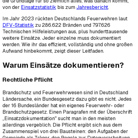
die Grundlage für so ziemlich alles, was danach kommt,
von der
Einsatzstatistik
bis zum
Jahresbericht
.
Im Jahr 2023 rückten Deutschlands Feuerwehren laut
DFV-Statistik
zu 286.622 Bränden und 797.626
Technischen Hilfeleistungen aus, plus hunderttausende
weitere Einsätze. Jeder einzelne muss dokumentiert
werden. Wie ihr das effizient, vollständig und ohne großen
Aufwand hinbekommt, zeigt dieser Leitfaden.
Warum Einsätze dokumentieren?
Rechtliche Pflicht
Brandschutz und Feuerwehrwesen sind in Deutschland
Ländersache, ein Bundesgesetz dazu gibt es nicht. Jedes
der 16 Bundesländer hat ein eigenes Feuerwehr- oder
Brandschutzgesetz. Einen Paragrafen mit der Überschrift
„Einsatzdokumentation" sucht man in den meisten
allerdings vergeblich. Die Pflicht ergibt sich aus dem
Zusammenspiel von drei Bausteinen: den Aufgaben der
Gemeinde als Träger, den Regeln zur Datenverarbeitung