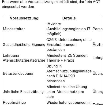
Erst wenn alle Voraussetzungen erfüllt sind, darf ein AGT
eingesetzt werden.
Voraussetzung
Details
N
18 Jahre
Mindestalter
(Ausbildungsbeginn ab 17
Person
möglich)
G26.3-Untersuchung ohne
Gesundheitliche Eignung
Einschränkungen
Ärztlic
bestanden
Lehrgang
Mindestens 25 Stunden,
Lehrga
Atemschutzgeräteträger
Theorie + Praxis
Übung in
Atemschutzübungsanlage
Belastungsübung
Übungs
nach DIN 14093
bestanden
Mindestens eine Übung
Jährliche Einsatzübung
unter Atemschutz pro
Übung
Jahr
Regelmäßige
Wiederholungsübungen in
Teilna