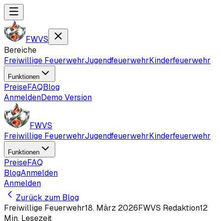
FWVS
Bereiche
Freiwillige Feuerwehr
Jugendfeuerwehr
Kinderfeuerwehr
Funktionen
Preise
FAQ
Blog
Anmelden
Demo Version
FWVS
Freiwillige Feuerwehr
Jugendfeuerwehr
Kinderfeuerwehr
Funktionen
Preise
FAQ
Blog
Anmelden
Anmelden
Zurück zum Blog
Freiwillige Feuerwehr
18. März 2026
FWVS Redaktion
12
Min. Lesezeit