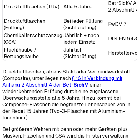
BetrSichV An
Druckluftflaschen (TÜV)
Alle 5 Jahre
2 Abschnitt 4
Druckluftflaschen
Bei jeder Füllung
FwDV 7
(Füllung)
(Sichtprüfung)
Chemikalienschutzanzug
Jährlich + nach
DIN EN 943
(CSA)
jedem Einsatz
Fluchthaube /
Jährlich
Herstellervo
Rettungshaube
(Sichtprüfung)
Druckluftflaschen, ob aus Stahl oder Verbundwerkstoff
(Composite), unterliegen nach
§ 16 in Verbindung mit
Anhang 2 Abschnitt 4 der
BetrSichV
einer
wiederkehrenden Prüfung durch eine zugelassene
Überwachungsstelle alle 5 Jahre. Hinzu kommt bei
Composite-Flaschen die begrenzte Lebensdauer von in
der Regel 15 Jahren (Typ-3-Flaschen mit Aluminium-
Innenliner).
Bei größeren Wehren mit zehn oder mehr Geräten plus
Masken, Flaschen und CSA wird die Fristenverwaltung