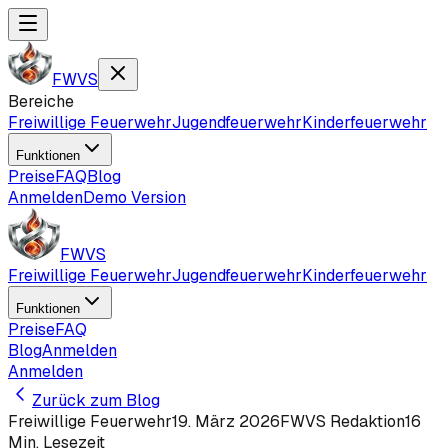
FWVS
Bereiche
Freiwillige Feuerwehr
Jugendfeuerwehr
Kinderfeuerwehr
Funktionen
Preise
FAQ
Blog
Anmelden
Demo Version
FWVS
Freiwillige Feuerwehr
Jugendfeuerwehr
Kinderfeuerwehr
Funktionen
Preise
FAQ
Blog
Anmelden
Anmelden
Zurück zum Blog
Freiwillige Feuerwehr
19. März 2026
FWVS Redaktion
16
Min. Lesezeit