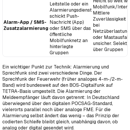
Reicht so weit wi
Leitstelle oder ein
Mobilfunk/Intern
Alarmierungsdienst
Mittlere
schickt Push-
Zuverlässigkeit –
Alarm-App / SMS-
Nachricht (App)
bei
Zusatzalarmierung
oder SMS über das
Netzüberlastung
öffentliche
oder Mastausfall
Mobilfunknetz an
unsicher. Selekti
hinterlegte
über Gruppen
Gruppen
Ein wichtiger Punkt zur Technik: Alarmierung und
Sprechfunk sind zwei verschiedene Dinge. Der
Sprechfunk der Feuerwehr (früher analoges 4-m-/2-m-
Band) wird bundesweit auf den BOS-Digitalfunk auf
TETRA-Basis umgestellt. Die
Alarmierung
der
Meldeempfänger läuft davon getrennt: In Deutschland
überwiegend über den digitalen POCSAG-Standard,
vielerorts parallel noch über analoge FME. Für die
Alarmierung selbst ändert das wenig – das Prinzip der
codierten Schleife bleibt gleich, unabhängig davon, ob
analog oder digital gesendet wird.