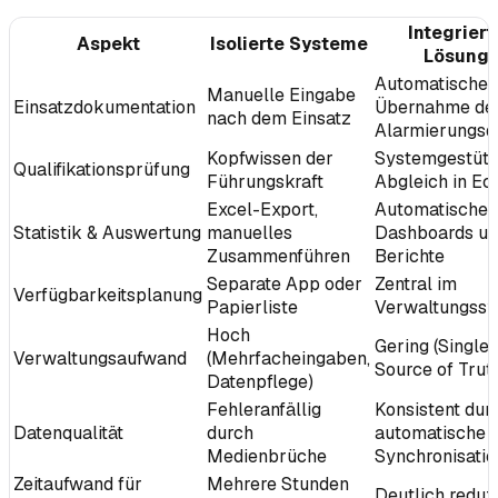
Integriert
Aspekt
Isolierte Systeme
Lösung
Automatische
Manuelle Eingabe
Einsatzdokumentation
Übernahme de
nach dem Einsatz
Alarmierungsd
Kopfwissen der
Systemgestütz
Qualifikationsprüfung
Führungskraft
Abgleich in Ech
Excel-Export,
Automatische
Statistik & Auswertung
manuelles
Dashboards u
Zusammenführen
Berichte
Separate App oder
Zentral im
Verfügbarkeitsplanung
Papierliste
Verwaltungss
Hoch
Gering (Single
Verwaltungsaufwand
(Mehrfacheingaben,
Source of Trut
Datenpflege)
Fehleranfällig
Konsistent dur
Datenqualität
durch
automatische
Medienbrüche
Synchronisatio
Zeitaufwand für
Mehrere Stunden
Deutlich reduz