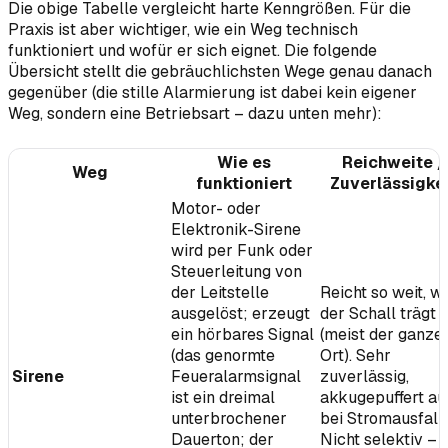
Die obige Tabelle vergleicht harte Kenngrößen. Für die
Praxis ist aber wichtiger,
wie
ein Weg technisch
funktioniert und
wofür
er sich eignet. Die folgende
Übersicht stellt die gebräuchlichsten Wege genau danach
gegenüber (die
stille Alarmierung
ist dabei kein eigener
Weg, sondern eine Betriebsart – dazu unten mehr):
Wie es
Reichweite /
Weg
funktioniert
Zuverlässigke
Motor- oder
Elektronik-Sirene
wird per Funk oder
Steuerleitung von
der Leitstelle
Reicht so weit, w
ausgelöst; erzeugt
der Schall trägt
ein hörbares Signal
(meist der ganze
(das genormte
Ort). Sehr
Sirene
Feueralarmsignal
zuverlässig,
ist ein dreimal
akkugepuffert au
unterbrochener
bei Stromausfall.
Dauerton; der
Nicht selektiv –