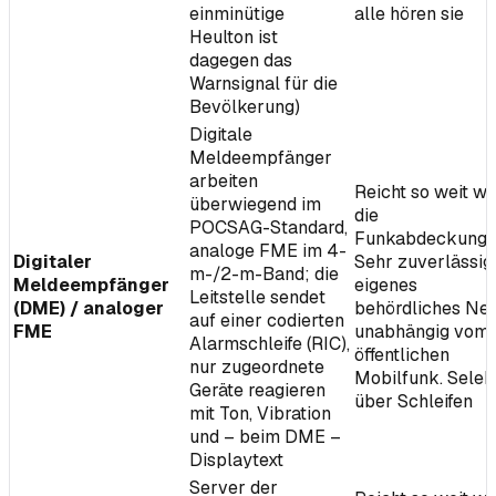
einminütige
alle hören sie
Heulton ist
dagegen das
Warnsignal für die
Bevölkerung)
Digitale
Meldeempfänger
arbeiten
Reicht so weit wi
überwiegend im
die
POCSAG-Standard,
Funkabdeckung.
analoge FME im 4-
Digitaler
Sehr zuverlässig,
m-/2-m-Band; die
Meldeempfänger
eigenes
Leitstelle sendet
(DME) / analoger
behördliches Net
auf einer codierten
FME
unabhängig vom
Alarmschleife (RIC),
öffentlichen
nur zugeordnete
Mobilfunk. Selek
Geräte reagieren
über Schleifen
mit Ton, Vibration
und – beim DME –
Displaytext
Server der