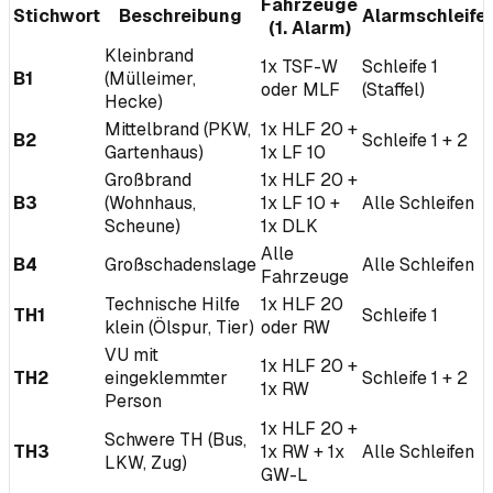
Fahrzeuge
Stichwort
Beschreibung
Alarmschleife
(1. Alarm)
Kleinbrand
1x TSF-W
Schleife 1
B1
(Mülleimer,
oder MLF
(Staffel)
Hecke)
Mittelbrand (PKW,
1x HLF 20 +
B2
Schleife 1 + 2
Gartenhaus)
1x LF 10
Großbrand
1x HLF 20 +
B3
(Wohnhaus,
1x LF 10 +
Alle Schleifen
Scheune)
1x DLK
Alle
B4
Großschadenslage
Alle Schleifen
Fahrzeuge
Technische Hilfe
1x HLF 20
TH1
Schleife 1
klein (Ölspur, Tier)
oder RW
VU mit
1x HLF 20 +
TH2
eingeklemmter
Schleife 1 + 2
1x RW
Person
1x HLF 20 +
Schwere TH (Bus,
TH3
1x RW + 1x
Alle Schleifen
LKW, Zug)
GW-L