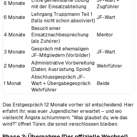
Erste gemeinsame Übung
JF-Wart +
8 Monate
mit der Einsatzabteilung
Zugführer
Lehrgang Truppmann Teil 1
6 Monate
JF-Wart
(falls nicht schon absolviert)
Besuch einer
4 Monate
Einsatznachbesprechung
Mentor
(als Zuhörer)
Gespräch mit ehemaligen
3 Monate
JF-Wart
JF-Mitgliedern (Vorbilder)
Administrative Vorbereitung
2 Monate
Wehrführer
(Daten, Ausrüstung, Spind)
Abschlussgespräch JF-
1 Monat
Wart + Übergabegespräch
Beide
Wehrführer
Das Erstgespräch 12 Monate vorher ist entscheidend. Hier
erfahrt ihr, was euer Jugendlicher erwartet – und wo
vielleicht Ängste schlummern. "Was glaubst du, wie das
wird?" öffnet Türen, die sonst verschlossen bleiben.
Phase 2: Übernahme (Der offizielle Wechsel)