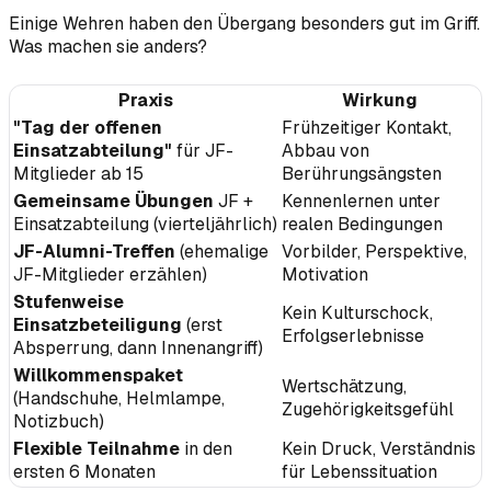
Einige Wehren haben den Übergang besonders gut im Griff.
Was machen sie anders?
Praxis
Wirkung
"Tag der offenen
Frühzeitiger Kontakt,
Einsatzabteilung"
für JF-
Abbau von
Mitglieder ab 15
Berührungsängsten
Gemeinsame Übungen
JF +
Kennenlernen unter
Einsatzabteilung (vierteljährlich)
realen Bedingungen
JF-Alumni-Treffen
(ehemalige
Vorbilder, Perspektive,
JF-Mitglieder erzählen)
Motivation
Stufenweise
Kein Kulturschock,
Einsatzbeteiligung
(erst
Erfolgserlebnisse
Absperrung, dann Innenangriff)
Willkommenspaket
Wertschätzung,
(Handschuhe, Helmlampe,
Zugehörigkeitsgefühl
Notizbuch)
Flexible Teilnahme
in den
Kein Druck, Verständnis
ersten 6 Monaten
für Lebenssituation