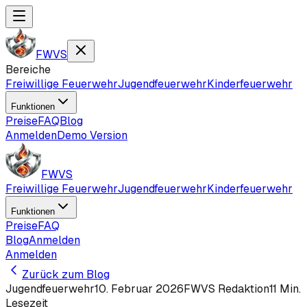
FWVS
Bereiche
Freiwillige Feuerwehr
Jugendfeuerwehr
Kinderfeuerwehr
Funktionen
Preise
FAQ
Blog
Anmelden
Demo Version
FWVS
Freiwillige Feuerwehr
Jugendfeuerwehr
Kinderfeuerwehr
Funktionen
Preise
FAQ
Blog
Anmelden
Anmelden
Zurück zum Blog
Jugendfeuerwehr
10. Februar 2026
FWVS Redaktion
11
Min.
Lesezeit