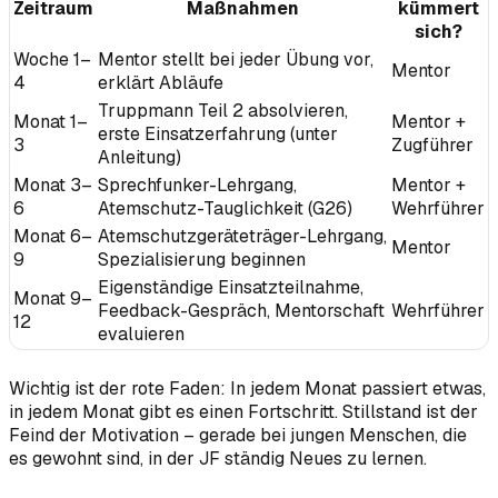
Zeitraum
Maßnahmen
kümmert
sich?
Woche 1–
Mentor stellt bei jeder Übung vor,
Mentor
4
erklärt Abläufe
Truppmann Teil 2 absolvieren,
Monat 1–
Mentor +
erste Einsatzerfahrung (unter
3
Zugführer
Anleitung)
Monat 3–
Sprechfunker-Lehrgang,
Mentor +
6
Atemschutz-Tauglichkeit (G26)
Wehrführer
Monat 6–
Atemschutzgeräteträger-Lehrgang,
Mentor
9
Spezialisierung beginnen
Eigenständige Einsatzteilnahme,
Monat 9–
Feedback-Gespräch, Mentorschaft
Wehrführer
12
evaluieren
Wichtig ist der rote Faden: In jedem Monat passiert etwas,
in jedem Monat gibt es einen Fortschritt. Stillstand ist der
Feind der Motivation – gerade bei jungen Menschen, die
es gewohnt sind, in der JF ständig Neues zu lernen.