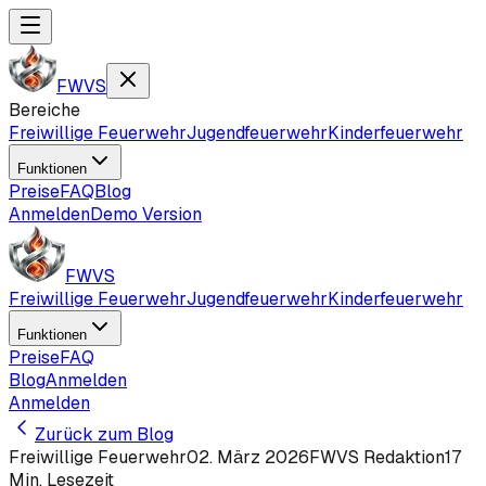
FWVS
Bereiche
Freiwillige Feuerwehr
Jugendfeuerwehr
Kinderfeuerwehr
Funktionen
Preise
FAQ
Blog
Anmelden
Demo Version
FWVS
Freiwillige Feuerwehr
Jugendfeuerwehr
Kinderfeuerwehr
Funktionen
Preise
FAQ
Blog
Anmelden
Anmelden
Zurück zum Blog
Freiwillige Feuerwehr
02. März 2026
FWVS Redaktion
17
Min. Lesezeit