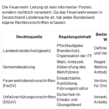
Die Feuerwehr Leitung ist kein informeller Posten,
sondern rechtlich verankert. Da das Feuerwehrwesen in
Deutschland Ländersache ist, hat jedes Bundesland
eigene Rechtsvorschriften erlassen.
Bedeut
Rechtsquelle
Regelungsinhalt
We
Pflichtaufgabe
Definier
Landesbrandschutzgesetz
Brandschutz,
und Ver
Organisation der FF
Wahl, Amtszeit,
Regelt 
Gemeindesatzung
Abberufung des
Wahlver
Wehrführers
Amtsda
Einsatztaktik,
Feuerwehrdienstvorschriften
Verbind
Ausbildung,
(FwDV)
für Ein
Führungsstruktur
Sicherheit im
Unfallverhütungsvorschriften
Verantw
Einsatz und
(DGUV)
Arbeitss
Übungsdienst