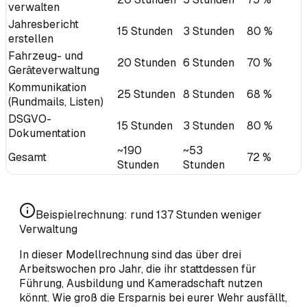
verwalten
Jahresbericht
15 Stunden
3 Stunden
80 %
erstellen
Fahrzeug- und
20 Stunden
6 Stunden
70 %
Geräteverwaltung
Kommunikation
25 Stunden
8 Stunden
68 %
(Rundmails, Listen)
DSGVO-
15 Stunden
3 Stunden
80 %
Dokumentation
~190
~53
Gesamt
72 %
Stunden
Stunden
Beispielrechnung: rund 137 Stunden weniger
Verwaltung
In dieser Modellrechnung sind das über drei
Arbeitswochen pro Jahr, die ihr stattdessen für
Führung, Ausbildung und Kameradschaft nutzen
könnt. Wie groß die Ersparnis bei eurer Wehr ausfällt,