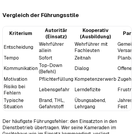
Vergleich der Führungsstile
Autoritär
Kooperativ
Kriterium
Part
(Einsatz)
(Ausbildung)
Wehrführer
Wehrführer mit
Gemein
Entscheidung
allein
Fachleuten
Versam
Tempo
Sofort
Zeitnah
Planba
Top-Down
Kommunikation
Dialog
Offene 
(Befehl)
Motivation
Pflichterfüllung
Kompetenzerwerb
Zugehör
Risiko bei
Lebensgefahr
Lerndefizite
Frustra
Fehlern
Typische
Brand, THL,
Übungsabend,
Jahres
Situation
Gefahrstoff
Lehrgang
Fest
Der häufigste Führungsfehler: den Einsatzton in den
Dienstbetrieb übertragen. Wer seine Kameraden im
Gerätehaus wie im Einsatz kommandiert, verliert