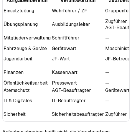
Aufgabenbereich
Verantwortlich
Zuarbeite
Einsatzleitung
Wehrführer / ZF
Gruppenfüh
Zugführer,
Übungsplanung
Ausbildungsleiter
AGT-Beauftr
Mitgliederverwaltung
Schriftführer
—
Fahrzeuge & Geräte
Gerätewart
Maschiniste
Jugendarbeit
JF-Wart
JF-Betreue
Finanzen
Kassenwart
—
Öffentlichkeitsarbeit
Pressewart
—
Atemschutz
AGT-Beauftragter
Gerätewart
IT & Digitales
IT-Beauftragter
—
Sicherheit
Sicherheitsbeauftragter
Zugführer
Aufgaben abgeben heißt nicht, die Verantwortung