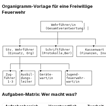
Organigramm-Vorlage für eine Freiwillige
Feuerwehr
                    ┌─────────────────────┐

                    │     Wehrführer/in    │

                    │  (Gesamtverantwortung) │

                    └────────┬────────────┘

                             │

         ┌───────────────────┼───────────────────┐

         │                   │                   │

┌────────▼────────┐ ┌───────▼────────┐ ┌────────▼──────
│ Stv. Wehrführer │ │  Schriftführer │ │    Kassenwart 
│  (Einsatz, Org) │ │(Protokolle,Ber)│ │ (Finanzen, Inv
└────────┬────────┘ └────────────────┘ └───────────────
         │

    ┌────┼──────────┬──────────────┐

    │    │          │              │

┌───▼──┐ ┌▼──────┐ ┌▼──────────┐ ┌▼────────────┐

│ Zug- │ │Ausbil-│ │Geräte-    │ │Jugend-      │

│führer│ │dungs- │ │wart/in    │ │feuerwehr-   │

│  1-3 │ │leiter │ │           │ │wart/in      │

Aufgaben-Matrix: Wer macht was?