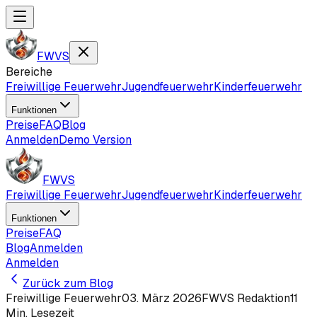
FWVS
Bereiche
Freiwillige Feuerwehr
Jugendfeuerwehr
Kinderfeuerwehr
Funktionen
Preise
FAQ
Blog
Anmelden
Demo Version
FWVS
Freiwillige Feuerwehr
Jugendfeuerwehr
Kinderfeuerwehr
Funktionen
Preise
FAQ
Blog
Anmelden
Anmelden
Zurück zum Blog
Freiwillige Feuerwehr
03. März 2026
FWVS Redaktion
11
Min. Lesezeit