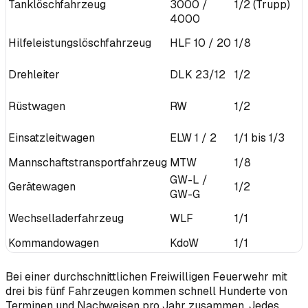
Tanklöschfahrzeug
3000 /
1/2 (Trupp)
4000
Hilfeleistungslöschfahrzeug
HLF 10 / 20
1/8
Drehleiter
DLK 23/12
1/2
Rüstwagen
RW
1/2
Einsatzleitwagen
ELW 1 / 2
1/1 bis 1/3
Mannschaftstransportfahrzeug
MTW
1/8
GW-L /
Gerätewagen
1/2
GW-G
Wechselladerfahrzeug
WLF
1/1
Kommandowagen
KdoW
1/1
Bei einer durchschnittlichen Freiwilligen Feuerwehr mit
drei bis fünf Fahrzeugen kommen schnell Hunderte von
Terminen und Nachweisen pro Jahr zusammen. Jedes