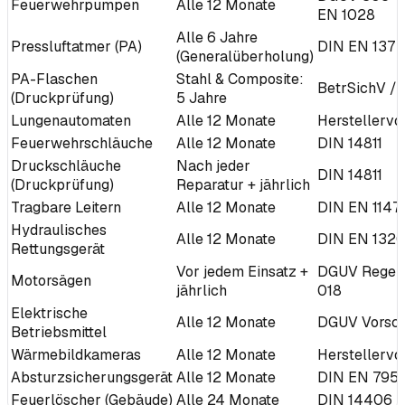
Feuerwehrpumpen
Alle 12 Monate
EN 1028
Alle 6 Jahre
Pressluftatmer (PA)
DIN EN 137
(Generalüberholung)
PA-Flaschen
Stahl & Composite:
BetrSichV /
(Druckprüfung)
5 Jahre
Lungenautomaten
Alle 12 Monate
Herstellervo
Feuerwehrschläuche
Alle 12 Monate
DIN 14811
Druckschläuche
Nach jeder
DIN 14811
(Druckprüfung)
Reparatur + jährlich
Tragbare Leitern
Alle 12 Monate
DIN EN 1147
Hydraulisches
Alle 12 Monate
DIN EN 132
Rettungsgerät
Vor jedem Einsatz +
DGUV Regel 
Motorsägen
jährlich
018
Elektrische
Alle 12 Monate
DGUV Vorschr
Betriebsmittel
Wärmebildkameras
Alle 12 Monate
Herstellervo
Absturzsicherungsgerät
Alle 12 Monate
DIN EN 795
Feuerlöscher (Gebäude)
Alle 24 Monate
DIN 14406