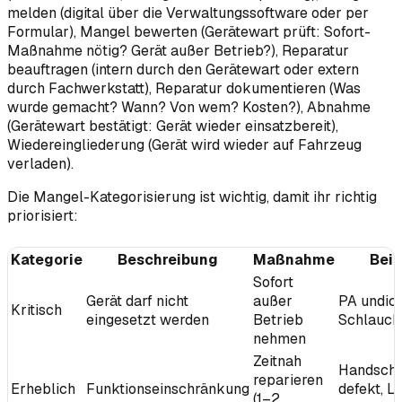
melden (digital über die Verwaltungssoftware oder per
Formular), Mangel bewerten (Gerätewart prüft: Sofort-
Maßnahme nötig? Gerät außer Betrieb?), Reparatur
beauftragen (intern durch den Gerätewart oder extern
durch Fachwerkstatt), Reparatur dokumentieren (Was
wurde gemacht? Wann? Von wem? Kosten?), Abnahme
(Gerätewart bestätigt: Gerät wieder einsatzbereit),
Wiedereingliederung (Gerät wird wieder auf Fahrzeug
verladen).
Die Mangel-Kategorisierung ist wichtig, damit ihr richtig
priorisiert:
Kategorie
Beschreibung
Maßnahme
Beis
Sofort
Gerät darf nicht
außer
PA undich
Kritisch
eingesetzt werden
Betrieb
Schlauch
nehmen
Zeitnah
Handsche
reparieren
Erheblich
Funktionseinschränkung
defekt, Le
(1–2