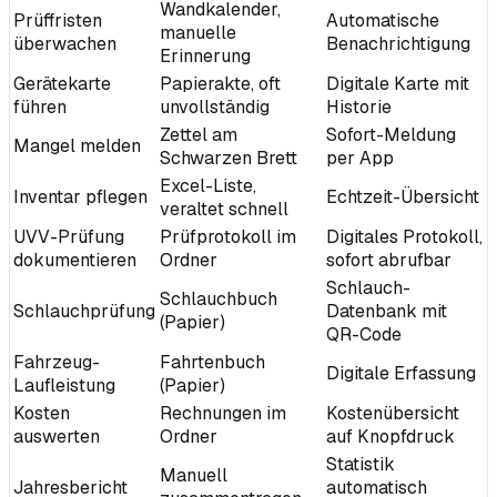
Wandkalender,
Prüffristen
Automatische
manuelle
überwachen
Benachrichtigung
Erinnerung
Gerätekarte
Papierakte, oft
Digitale Karte mit
führen
unvollständig
Historie
Zettel am
Sofort-Meldung
Mangel melden
Schwarzen Brett
per App
Excel-Liste,
Inventar pflegen
Echtzeit-Übersicht
veraltet schnell
UVV-Prüfung
Prüfprotokoll im
Digitales Protokoll,
dokumentieren
Ordner
sofort abrufbar
Schlauch-
Schlauchbuch
Schlauchprüfung
Datenbank mit
(Papier)
QR-Code
Fahrzeug-
Fahrtenbuch
Digitale Erfassung
Laufleistung
(Papier)
Kosten
Rechnungen im
Kostenübersicht
auswerten
Ordner
auf Knopfdruck
Statistik
Manuell
Jahresbericht
automatisch