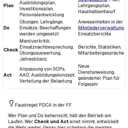
Ausbildungsplan,
Plan
Lehrgangsplan,
Investitionsplan,
Haushaltsentwurf
Personalentwicklung
Übungen, Lehrgänge,
Anwesenheiten in der
Do
Einsätze, Beschaffungen
Mitgliederverwaltung
,
werden umgesetzt
Einsatzberichte
Manöverkritik,
Einsatznachbesprechung,
Berichte, Statistiken,
Check
Übungsauswertung,
Mitarbeitergespräche
Jahresbilanz
Neue
Anpassung von SOPs,
Dienstanweisung,
Act
AAO, Ausbildungskonzept,
geänderter Plan für
Verteilung der Belastung
Folgejahr
Faustregel PDCA in der FF
Wer Plan und Do beherrscht, hält den Betrieb am
Laufen. Wer
Check und Act
ernst nimmt, entwickelt
die Wehr weiter. Genau hier scheitern die meisten