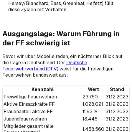
Hersey/Blanchard, Bass, Greenleaf, Heifetz) füllt
diese Zyklen mit Verhalten.
Ausgangslage: Warum Führung in
der FF schwierig ist
Bevor wir über Modelle reden, ein nüchterner Blick auf
die Lage in Deutschland. Der
Deutsche
Feuerwehrverband (DFV)
weist für die Freiwilligen
Feuerwehren bundesweit aus:
Kennzahl
Wert
Stand
Freiwillige Feuerwehren
23.760
31.12.2023
Aktive Einsatzkräfte FF
1.028.021
31.12.2023
Frauenanteil aktive FF
11,93 %
31.12.2022
Jugendfeuerwehren
18.446
31.12.2023
Mitglieder gesamt (alle
1.458.560
31.12.2023