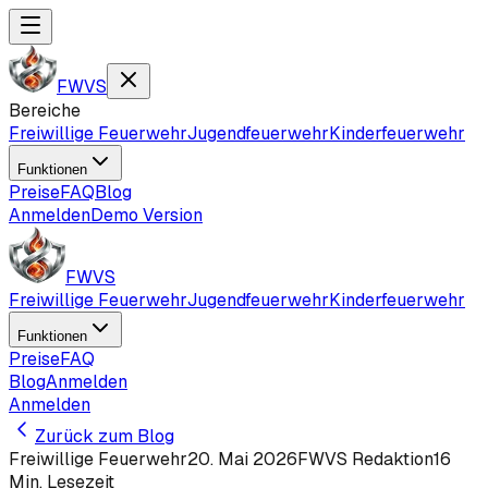
FWVS
Bereiche
Freiwillige Feuerwehr
Jugendfeuerwehr
Kinderfeuerwehr
Funktionen
Preise
FAQ
Blog
Anmelden
Demo Version
FWVS
Freiwillige Feuerwehr
Jugendfeuerwehr
Kinderfeuerwehr
Funktionen
Preise
FAQ
Blog
Anmelden
Anmelden
Zurück zum Blog
Freiwillige Feuerwehr
20. Mai 2026
FWVS Redaktion
16
Min. Lesezeit