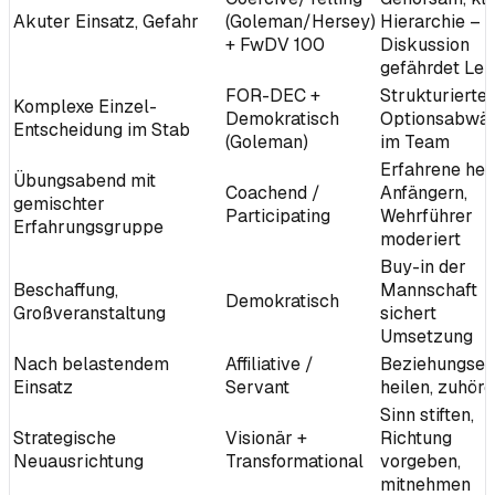
Akuter Einsatz, Gefahr
(Goleman/Hersey)
Hierarchie –
+ FwDV 100
Diskussion
gefährdet Le
FOR-DEC +
Strukturierte
Komplexe Einzel-
Demokratisch
Optionsabwä
Entscheidung im Stab
(Goleman)
im Team
Erfahrene hel
Übungsabend mit
Coachend /
Anfängern,
gemischter
Participating
Wehrführer
Erfahrungsgruppe
moderiert
Buy-in der
Beschaffung,
Mannschaft
Demokratisch
Großveranstaltung
sichert
Umsetzung
Nach belastendem
Affiliative /
Beziehungse
Einsatz
Servant
heilen, zuhör
Sinn stiften,
Strategische
Visionär +
Richtung
Neuausrichtung
Transformational
vorgeben,
mitnehmen