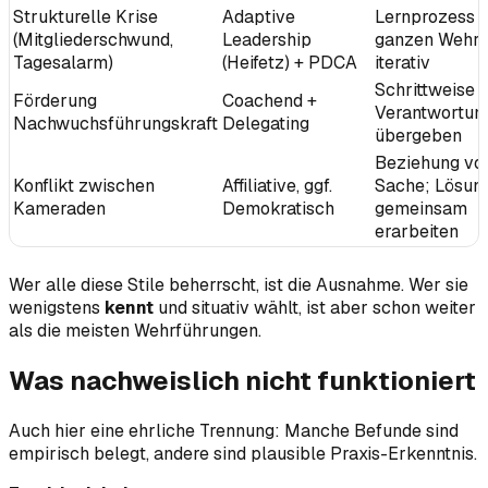
Strukturelle Krise
Adaptive
Lernprozess 
(Mitgliederschwund,
Leadership
ganzen Wehr,
Tagesalarm)
(Heifetz) + PDCA
iterativ
Schrittweise
Förderung
Coachend +
Verantwortun
Nachwuchsführungskraft
Delegating
übergeben
Beziehung vo
Konflikt zwischen
Affiliative, ggf.
Sache; Lösun
Kameraden
Demokratisch
gemeinsam
erarbeiten
Wer alle diese Stile beherrscht, ist die Ausnahme. Wer sie
wenigstens
kennt
und situativ wählt, ist aber schon weiter
als die meisten Wehrführungen.
Was nachweislich nicht funktioniert
Auch hier eine ehrliche Trennung: Manche Befunde sind
empirisch belegt, andere sind plausible Praxis-Erkenntnis.