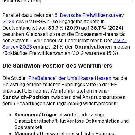
Feuerwehrarten)
Parallel dazu zeigt der
6. Deutsche Freiwilligensurvey
2024
des BMBFSFJ: Die Engagementquote in
Deutschland ist von
39,7 % (2019) auf 36,7 % (2024)
gesunken. Gleichzeitig steigt die Engagement-Intensität
der Aktiven – wer dabei ist, übernimmt mehr. Der
ZiviZ-
Survey 2023
ergänzt:
21 % der Organisationen
melden
rückläufige Freiwilligenzahlen (2012 waren es 15 %).
Die Sandwich-Position des Wehrführers
Die Studie
„FireBalance" der Unfallkasse Hessen
hat die
Belastung ehrenamtlicher Führungskräfte in der FF
untersucht. Ergebnis: Wehrführer stehen in einer
Sandwich-Position
zwischen drei Anspruchsgruppen,
deren Erwartungen sich regelmäßig widersprechen:
Kommune/Träger
erwartet jederzeitige
Einsatzbereitschaft, lückenlose Dokumentation und
Sparsamkeit
Mannschaft
erwartet menschliche Führung,