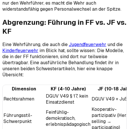
nur den Wehrführer, es macht die Wehr auch
widerstandsfähig gegen Personalwechsel an der Spitze.
Abgrenzung: Führung in FF vs. JF vs.
KF
Eine Wehrführung, die auch die
Jugendfeuerwehr
und die
Kinderfeuerwehr
im Blick hat, sollte wissen: Die Modelle,
die in der FF funktionieren, sind dort nur teilweise
übertragbar. Eine ausführliche Behandlung findet ihr in
unseren beiden Schwesterartikeln, hier eine knappe
Übersicht:
Dimension
KF (4-10 Jahre)
JF (10-18 Jah
DGUV V49 § 17, kein
Rechtsrahmen
DGUV V49 + JuS
Einsatzdienst
Kooperativ-
Feinfühlig-
Führungsstil-
partizipativ (Hers
demokratisch,
Schwerpunkt
selling →
erlebnispädagogisch
participating)