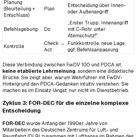
Planung
Entscheidung über Innen-
(Beurteilung +
Plan
oder Außenangriff
Entschluss)
„Erster Trupp: Innenangriff
Befehlsgebung
Do
mit C-Rohr unter
Atemschutz!"
Check →
Funkkontrolle, neue Lage,
Kontrolle
Act
ggf. Befehlsanpassung
Diese Verbindung zwischen FwDV 100 und PDCA ist
keine etablierte Lehrmeinung
, sondern eine didaktische
Brücke. Sie zeigt aber, warum Wehrführer mit FwDV-
Hintergrund den PDCA-Gedanken intuitiv verstehen: Sie
machen es im Einsatz längst, nur nicht im Dienstbetrieb.
Zyklus 3: FOR-DEC für die einzelne komplexe
Entscheidung
FOR-DEC
wurde Anfang der 1990er Jahre von
Mitarbeitern des Deutschen Zentrums für Luft- und
Raumfahrt (DLR) zusammen mit Lufthansa im Rahmen des