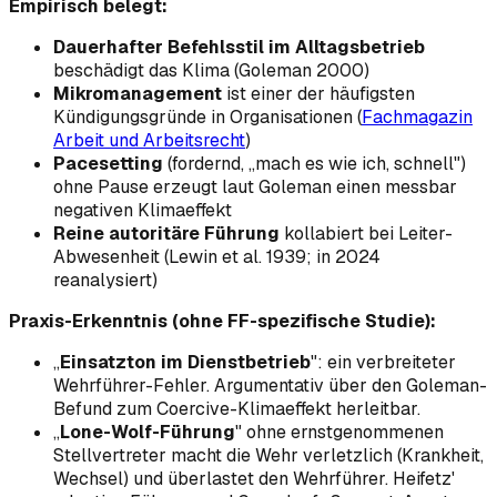
Empirisch belegt:
Dauerhafter Befehlsstil im Alltagsbetrieb
beschädigt das Klima (Goleman 2000)
Mikromanagement
ist einer der häufigsten
Kündigungsgründe in Organisationen (
Fachmagazin
Arbeit und Arbeitsrecht
)
Pacesetting
(fordernd, „mach es wie ich, schnell")
ohne Pause erzeugt laut Goleman einen messbar
negativen Klimaeffekt
Reine autoritäre Führung
kollabiert bei Leiter-
Abwesenheit (Lewin et al. 1939; in 2024
reanalysiert)
Praxis-Erkenntnis (ohne FF-spezifische Studie):
„
Einsatzton im Dienstbetrieb
": ein verbreiteter
Wehrführer-Fehler. Argumentativ über den Goleman-
Befund zum Coercive-Klimaeffekt herleitbar.
„
Lone-Wolf-Führung
" ohne ernstgenommenen
Stellvertreter macht die Wehr verletzlich (Krankheit,
Wechsel) und überlastet den Wehrführer. Heifetz'