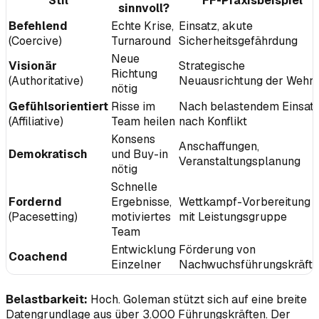
Stil
FF-Praxisbeispiel
sinnvoll?
Befehlend
Echte Krise,
Einsatz, akute
(Coercive)
Turnaround
Sicherheitsgefährdung
Neue
Visionär
Strategische
Richtung
(Authoritative)
Neuausrichtung der Wehr
nötig
Gefühlsorientiert
Risse im
Nach belastendem Einsatz
(Affiliative)
Team heilen
nach Konflikt
Konsens
Anschaffungen,
Demokratisch
und Buy-in
Veranstaltungsplanung
nötig
Schnelle
Fordernd
Ergebnisse,
Wettkampf-Vorbereitung
(Pacesetting)
motiviertes
mit Leistungsgruppe
Team
Entwicklung
Förderung von
Coachend
Einzelner
Nachwuchsführungskräft
Belastbarkeit:
Hoch. Goleman stützt sich auf eine breite
Datengrundlage aus über 3.000 Führungskräften. Der