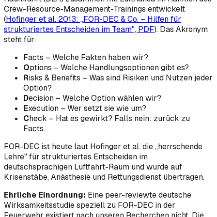
Crew-Resource-Management-Trainings entwickelt
(
Hofinger et al. 2013: „FOR-DEC & Co. – Hilfen für
strukturiertes Entscheiden im Team", PDF
). Das Akronym
steht für:
F
acts – Welche Fakten haben wir?
O
ptions – Welche Handlungsoptionen gibt es?
R
isks & Benefits – Was sind Risiken und Nutzen jeder
Option?
D
ecision – Welche Option wählen wir?
E
xecution – Wer setzt sie wie um?
C
heck – Hat es gewirkt? Falls nein: zurück zu
Facts
.
FOR-DEC ist heute laut Hofinger et al. die „herrschende
Lehre" für strukturiertes Entscheiden im
deutschsprachigen Luftfahrt-Raum und wurde auf
Krisenstäbe, Anästhesie und Rettungsdienst übertragen.
Ehrliche Einordnung:
Eine peer-reviewte deutsche
Wirksamkeitsstudie speziell zu FOR-DEC in der
Feuerwehr existiert nach unseren Recherchen nicht. Die