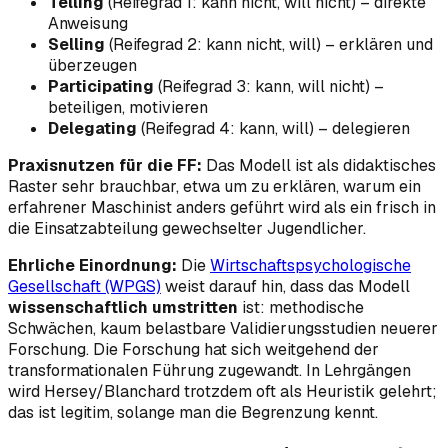
Telling
(Reifegrad 1: kann nicht, will nicht) – direkte
Anweisung
Selling
(Reifegrad 2: kann nicht, will) – erklären und
überzeugen
Participating
(Reifegrad 3: kann, will nicht) –
beteiligen, motivieren
Delegating
(Reifegrad 4: kann, will) – delegieren
Praxisnutzen für die FF:
Das Modell ist als didaktisches
Raster sehr brauchbar, etwa um zu erklären, warum ein
erfahrener Maschinist
anders
geführt wird als ein frisch in
die Einsatzabteilung gewechselter Jugendlicher.
Ehrliche Einordnung:
Die
Wirtschaftspsychologische
Gesellschaft (WPGS)
weist darauf hin, dass das Modell
wissenschaftlich umstritten
ist: methodische
Schwächen, kaum belastbare Validierungsstudien neuerer
Forschung. Die Forschung hat sich weitgehend der
transformationalen Führung zugewandt. In Lehrgängen
wird Hersey/Blanchard trotzdem oft als Heuristik gelehrt;
das ist legitim, solange man die Begrenzung kennt.