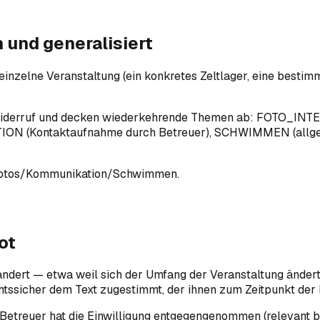
 und generalisiert
 einzelne Veranstaltung (ein konkretes Zeltlager, eine best
m Widerruf und decken wiederkehrende Themen ab: FOTO_INT
TION (Kontaktaufnahme durch Betreuer), SCHWIMMEN (allge
r Fotos/Kommunikation/Schwimmen.
ot
eändert — etwa weil sich der Umfang der Veranstaltung ändert 
chtssicher dem Text zugestimmt, der ihnen zum Zeitpunkt der 
r Betreuer hat die Einwilligung entgegengenommen (relevant 