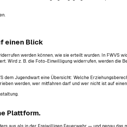
en.
f einen Blick
rrufen werden können, wie sie erteilt wurden. In FWVS wide
rt. Wird z. B. die Foto-Einwilligung widerrufen, werden die Be
VS dem Jugendwart eine Übersicht: Welche Erziehungsberechti
eben werden, wer mitfahren darf und wer nicht ist auf einen 
staltung.
e Plattform.
ders aus als in der Freiwilligen Feuerwehr — und genau das 