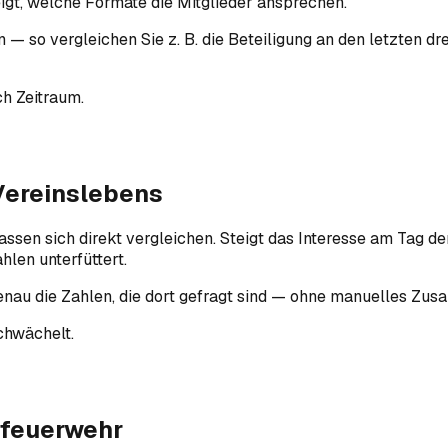
igt, welche Formate die Mitglieder ansprechen.
 — so vergleichen Sie z. B. die Beteiligung an den letzten 
ch Zeitraum.
Vereinslebens
sen sich direkt vergleichen. Steigt das Interesse am Tag de
len unterfüttert.
 genau die Zahlen, die dort gefragt sind — ohne manuelles Z
chwächelt.
rfeuerwehr