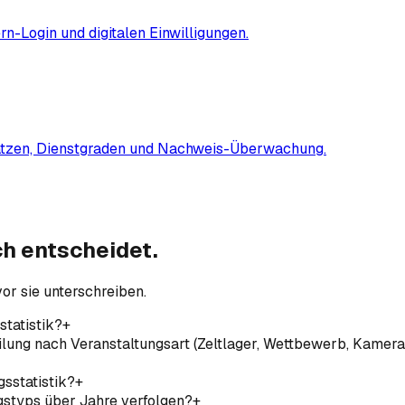
n-Login und digitalen Einwilligungen.
sätzen, Dienstgraden und Nachweis-Überwachung.
ch
entscheidet.
or sie unterschreiben.
tatistik?
+
lung nach Veranstaltungsart (Zeltlager, Wettbewerb, Kamerad
sstatistik?
+
gstyps über Jahre verfolgen?
+